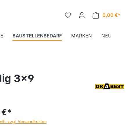
0,00 €*
Ware
E
BAUSTELLENBEDARF
MARKEN
NEU
lig 3x9
 €*
MwSt. zzgl. Versandkosten