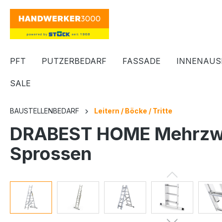
springen
Zur Hauptnavigation springen
PFT
PUTZERBEDARF
FASSADE
INNENAUS
SALE
BAUSTELLENBEDARF
Leitern / Böcke / Tritte
DRABEST HOME Mehrzwec
Sprossen
Bildergalerie überspringen