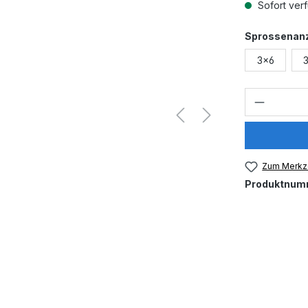
Sofort verf
Sprossenan
3x6
Produkt
Zum Merkze
Produktnum