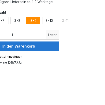
ügbar, Lieferzeit: ca. 1-3 Werktage.
auswählen
zahl
3x7
3x8
3x9
3x10
3x11
(Diese Option ist zurzeit nich
 Anzahl: Gib den gewünschten Wert ein 
Leiter
In den Warenkorb
ttel hinzufügen
mer:
121872.St