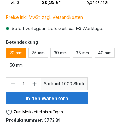
20,35 €*
Ab
3
0,02 €* / 1 St.
Preise inkl. MwSt. zzgl. Versandkosten
Sofort verfügbar, Lieferzeit: ca. 1-3 Werktage.
auswählen
Betondeckung
20 mm
25 mm
30 mm
35 mm
40 mm
50 mm
Produkt Anzahl: Gib den gewünschten We
Sack mit 1.000 Stück
In den Warenkorb
Zum Merkzettel hinzufügen
Produktnummer:
5772.Btl