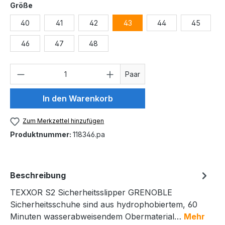
auswählen
Größe
40
41
42
43
44
45
46
47
48
Produkt Anzahl: Gib den gewünschten We
Paar
In den Warenkorb
Zum Merkzettel hinzufügen
Produktnummer:
118346.pa
Beschreibung
TEXXOR S2 Sicherheitsslipper GRENOBLE
Sicherheitsschuhe sind aus hydrophobiertem, 60
Minuten wasserabweisendem Obermaterial…
Mehr