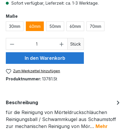
Sofort verfügbar, Lieferzeit: ca. 1-3 Werktage.
auswählen
Maße
30mm
40mm
50mm
60mm
70mm
Produkt Anzahl: Gib den gewünschten We
Stück
In den Warenkorb
Zum Merkzettel hinzufügen
Produktnummer:
13781.St
Beschreibung
für die Reinigung von Mörteldruckschläuchen
Reinigungsball / Schwammkugel aus Schaumstoff
zur mechanischen Reinigung von Mör…
Mehr