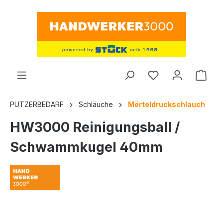
alt springen
Ware
PUTZERBEDARF
Schläuche
Mörteldruckschlauch
HW3000 Reinigungsball /
Schwammkugel 40mm
Bildergalerie überspringen