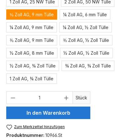
1 Zoll AG, 25 NW Tülle
2 Zoll AG, 50 NW Tülle
⅛ Zoll AG, 9 mm Tülle
¼ Zoll AG, 6 mm Tülle
¼ Zoll AG, 9 mm Tülle
¼ Zoll AG, ½ Zoll Tülle
⅜ Zoll AG, 9 mm Tülle
⅜ Zoll AG, ½ Zoll Tülle
½ Zoll AG, 8 mm Tülle
½ Zoll AG, ½ Zoll Tülle
½ Zoll AG, ¾ Zoll Tülle
¾ Zoll AG, ¾ Zoll Tülle
1 Zoll AG, ¾ Zoll Tülle
Produkt Anzahl: Gib den gewünschten We
Stück
In den Warenkorb
Zum Merkzettel hinzufügen
Produktnummer:
10966.St