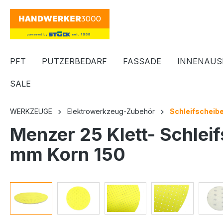
springen
Zur Hauptnavigation springen
PFT
PUTZERBEDARF
FASSADE
INNENAUS
SALE
WERKZEUGE
Elektrowerkzeug-Zubehör
Schleifscheibe
Menzer 25 Klett- Schlei
mm Korn 150
Bildergalerie überspringen