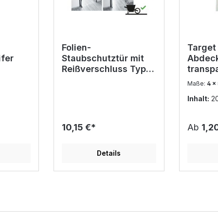
Folien-
Target
fer
Staubschutztür mit
Abdec
Reißverschluss Typ L
transp
befahrbar
leicht 
Maße:
4 x
Inhalt:
2
10,15 €*
Ab
1,2
Details