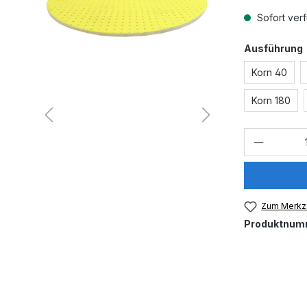
Sofort verf
Ausführung
Korn 40
Korn 180
Produkt
Zum Merkze
Produktnum