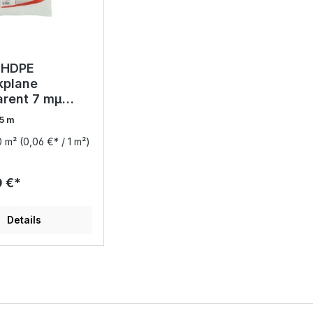
 HDPE
kplane
arent 7 mµ
4 x 5 m
 5 m
0 m²
(0,06 €* / 1 m²)
0 €*
Details