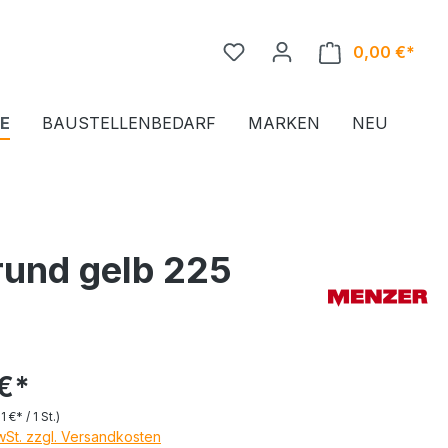
0,00 €*
Ware
E
BAUSTELLENBEDARF
MARKEN
NEU
rund gelb 225
€*
1 €* / 1 St.)
MwSt. zzgl. Versandkosten