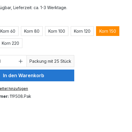
ügbar, Lieferzeit: ca. 1-3 Werktage.
auswählen
Korn 60
Korn 80
Korn 100
Korn 120
Korn 150
Korn 220
 Anzahl: Gib den gewünschten Wert ein 
Packung mit 25 Stück
In den Warenkorb
ttel hinzufügen
mer:
119508.Pak