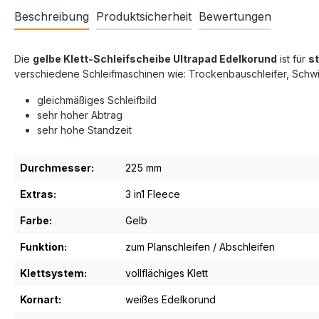
Beschreibung
Produktsicherheit
Bewertungen
Die
gelbe Klett-Schleifscheibe Ultrapad Edelkorund
ist für
s
verschiedene Schleifmaschinen wie: Trockenbauschleifer, Schwin
gleichmäßiges Schleifbild
sehr hoher Abtrag
sehr hohe Standzeit
Durchmesser:
225 mm
Extras:
3 in1 Fleece
Farbe:
Gelb
Funktion:
zum Planschleifen / Abschleifen
Klettsystem:
vollflächiges Klett
Kornart:
weißes Edelkorund