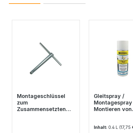
Produktgalerie überspringen
Montageschlüssel
Gleitspray /
zum
Montagespray
Zusammensetzten
Montieren von
von Rotor und Stator
Pumpensyste
400 ml
Inhalt:
0.4 L
(17,75 