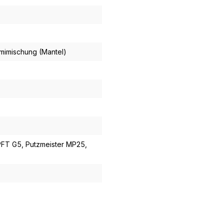
mimischung (Mantel)
PFT G5
, Putzmeister MP25
,