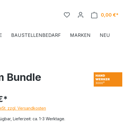
0,00 €*
Ware
E
BAUSTELLENBEDARF
MARKEN
NEU
m Bundle
€*
MwSt. zzgl. Versandkosten
ügbar, Lieferzeit: ca. 1-3 Werktage.