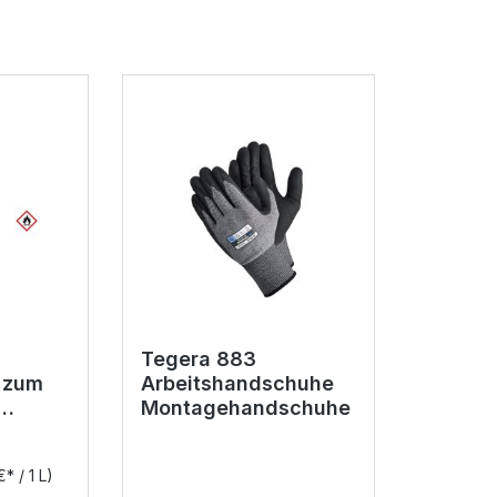
Tegera 883
 zum
Arbeitshandschuhe
Montagehandschuhe
men
€* / 1 L)