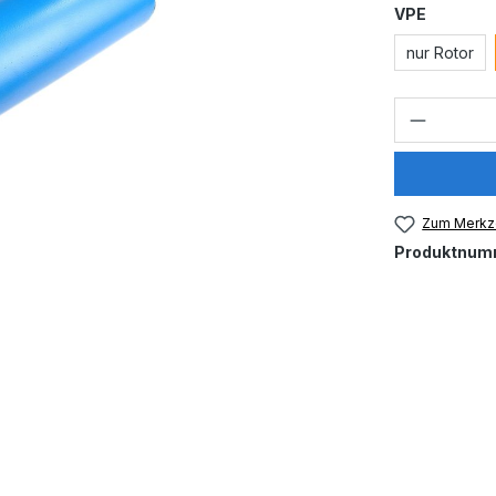
auswähl
VPE
nur Rotor
Produkt
Zum Merkze
Produktnum