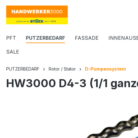
springen
Zur Hauptnavigation springen
PFT
PUTZERBEDARF
FASSADE
INNENAUS
SALE
PUTZERBEDARF
Rotor / Stator
D-Pumpensystem
HW3000 D4-3 (1/1 ganze 
Bildergalerie überspringen