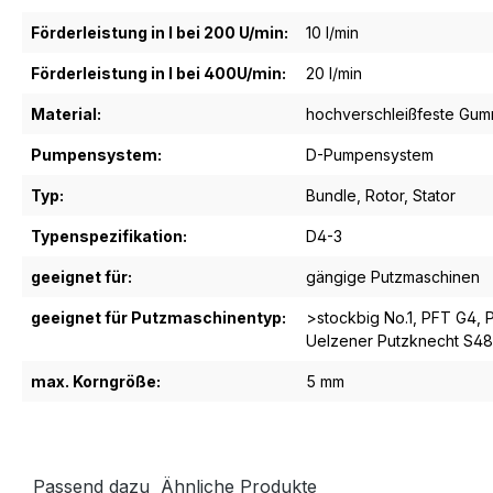
Förderleistung in l bei 200 U/min:
10 l/min
Förderleistung in l bei 400U/min:
20 l/min
Material:
hochverschleißfeste Gum
Pumpensystem:
D-Pumpensystem
Typ:
Bundle
, Rotor
, Stator
Typenspezifikation:
D4-3
geeignet für:
gängige Putzmaschinen
geeignet für Putzmaschinentyp:
>stockbig No.1
, PFT G4
, 
Uelzener Putzknecht S48
max. Korngröße:
5 mm
Passend dazu
Ähnliche Produkte